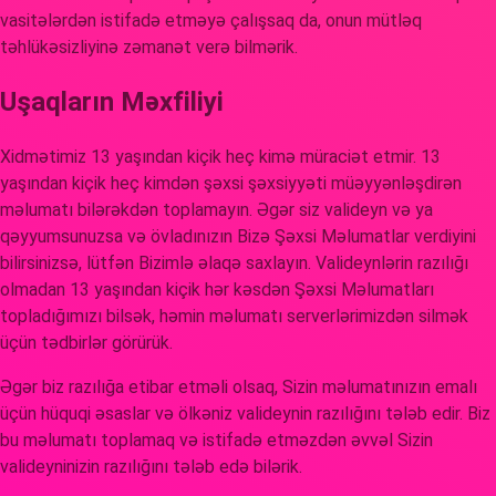
vasitələrdən istifadə etməyə çalışsaq da, onun mütləq
təhlükəsizliyinə zəmanət verə bilmərik.
Uşaqların Məxfiliyi
Xidmətimiz 13 yaşından kiçik heç kimə müraciət etmir. 13
yaşından kiçik heç kimdən şəxsi şəxsiyyəti müəyyənləşdirən
məlumatı bilərəkdən toplamayın. Əgər siz valideyn və ya
qəyyumsunuzsa və övladınızın Bizə Şəxsi Məlumatlar verdiyini
bilirsinizsə, lütfən Bizimlə əlaqə saxlayın. Valideynlərin razılığı
olmadan 13 yaşından kiçik hər kəsdən Şəxsi Məlumatları
topladığımızı bilsək, həmin məlumatı serverlərimizdən silmək
üçün tədbirlər görürük.
Əgər biz razılığa etibar etməli olsaq, Sizin məlumatınızın emalı
üçün hüquqi əsaslar və ölkəniz valideynin razılığını tələb edir. Biz
bu məlumatı toplamaq və istifadə etməzdən əvvəl Sizin
valideyninizin razılığını tələb edə bilərik.