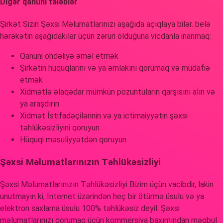
Digər qanuni tələblər
Şirkət Sizin Şəxsi Məlumatlarınızı aşağıda açıqlaya bilər. belə
hərəkətin aşağıdakılar üçün zəruri olduğuna vicdanla inanmaq:
Qanuni öhdəliyə əməl etmək
Şirkətin hüquqlarını və ya əmlakını qorumaq və müdafiə
etmək
Xidmətlə əlaqədar mümkün pozuntuların qarşısını alın və
ya araşdırın
Xidmət İstifadəçilərinin və ya ictimaiyyətin şəxsi
təhlükəsizliyini qoruyun
Hüquqi məsuliyyətdən qoruyun
Şəxsi Məlumatlarınızın Təhlükəsizliyi
Şəxsi Məlumatlarınızın Təhlükəsizliyi Bizim üçün vacibdir, lakin
unutmayın ki, İnternet üzərindən heç bir ötürmə üsulu və ya
elektron saxlama üsulu 100% təhlükəsiz deyil. Şəxsi
məlumatlarınızı qorumaq üçün kommersiya baxımından məqbul