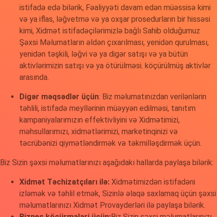
istifadə edə bilərik, Fəaliyyəti davam edən müəssisə kimi
və ya iflas, ləğvetmə və ya oxşar prosedurların bir hissəsi
kimi, Xidmət istifadəçilərimizlə bağlı Sahib olduğumuz
Şəxsi Məlumatların əldən çıxarılması, yenidən qurulması,
yenidən təşkili, ləğvi və ya digər satışı və ya bütün
aktivlərimizin satışı və ya ötürülməsi. köçürülmüş aktivlər
arasında.
Digər məqsədlər üçün
: Biz məlumatınızdan verilənlərin
təhlili, istifadə meyllərinin müəyyən edilməsi, tanıtım
kampaniyalarımızın effektivliyini və Xidmətimizi,
məhsullarımızı, xidmətlərimizi, marketinqinizi və
təcrübənizi qiymətləndirmək və təkmilləşdirmək üçün.
Biz Sizin şəxsi məlumatlarınızı aşağıdakı hallarda paylaşa bilərik:
Xidmət Təchizatçıları ilə:
Xidmətimizdən istifadəni
izləmək və təhlil etmək, Sizinlə əlaqə saxlamaq üçün şəxsi
məlumatlarınızı Xidmət Provayderləri ilə paylaşa bilərik.
Biznes köçürmələri üçün:
Biz Sizin şəxsi məlumatlarınızı