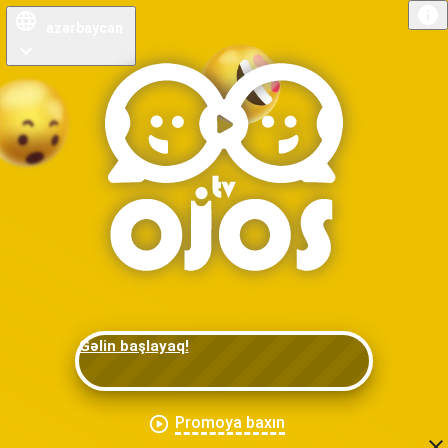
azərbaycan
Gəlin başlayaq!
Promoya baxın