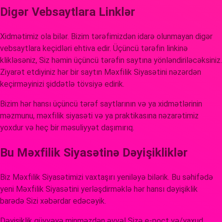
Digər Vebsaytlara Linklər
Xidmətimiz ola bilər. Bizim tərəfimizdən idarə olunmayan digər
vebsaytlara keçidləri ehtiva edir. Üçüncü tərəfin linkinə
klikləsəniz, Siz həmin üçüncü tərəfin saytına yönləndiriləcəksiniz.
Ziyarət etdiyiniz hər bir saytın Məxfilik Siyasətini nəzərdən
keçirməyinizi şiddətlə tövsiyə edirik.
Bizim hər hansı üçüncü tərəf saytlarının və ya xidmətlərinin
məzmunu, məxfilik siyasəti və ya praktikasına nəzarətimiz
yoxdur və heç bir məsuliyyət daşımırıq.
Bu Məxfilik Siyasətinə Dəyişikliklər
Biz Məxfilik Siyasətimizi vaxtaşırı yeniləyə bilərik. Bu səhifədə
yeni Məxfilik Siyasətini yerləşdirməklə hər hansı dəyişiklik
barədə Sizi xəbərdar edəcəyik.
Dəyişiklik qüvvəyə minməzdən əvvəl Sizə e-poçt və/yaxud