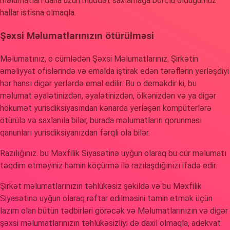
məlumatları daha uzun müddət saxlamağa borclu olduğumuz
hallar istisna olmaqla.
Şəxsi Məlumatlarınızın ötürülməsi
Məlumatınız, o cümlədən Şəxsi Məlumatlarınız, Şirkətin
əməliyyat ofislərində və emalda iştirak edən tərəflərin yerləşdiyi
hər hansı digər yerlərdə emal edilir. Bu o deməkdir ki, bu
məlumat əyalətinizdən, əyalətinizdən, ölkənizdən və ya digər
hökumət yurisdiksiyasından kənarda yerləşən kompüterlərə
ötürülə və saxlanıla bilər, burada məlumatların qorunması
qanunları yurisdiksiyanızdan fərqli ola bilər.
Razılığınız. bu Məxfilik Siyasətinə uyğun olaraq bu cür məlumatı
təqdim etməyiniz həmin köçürmə ilə razılaşdığınızı ifadə edir.
Şirkət məlumatlarınızın təhlükəsiz şəkildə və bu Məxfilik
Siyasətinə uyğun olaraq rəftar edilməsini təmin etmək üçün
lazım olan bütün tədbirləri görəcək və Məlumatlarınızın və digər
şəxsi məlumatlarınızın təhlükəsizliyi də daxil olmaqla, adekvat