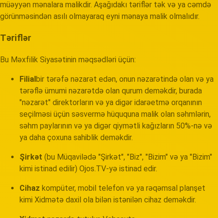
müəyyən mənalara malikdir. Aşağıdakı təriflər tək və ya cəmdə
görünməsindən asılı olmayaraq eyni mənaya malik olmalıdır.
Təriflər
Bu Məxfilik Siyasətinin məqsədləri üçün:
Filial
bir tərəfə nəzarət edən, onun nəzarətində olan və ya
tərəflə ümumi nəzarətdə olan qurum deməkdir, burada
"nəzarət" direktorların və ya digər idarəetmə orqanının
seçilməsi üçün səsvermə hüququna malik olan səhmlərin,
səhm paylarının və ya digər qiymətli kağızların 50%-nə və
ya daha çoxuna sahiblik deməkdir.
Şirkət
(bu Müqavilədə "Şirkət", "Biz", "Bizim" və ya "Bizim"
kimi istinad edilir) Ojos.TV-yə istinad edir.
Cihaz
kompüter, mobil telefon və ya rəqəmsal planşet
kimi Xidmətə daxil ola bilən istənilən cihaz deməkdir.