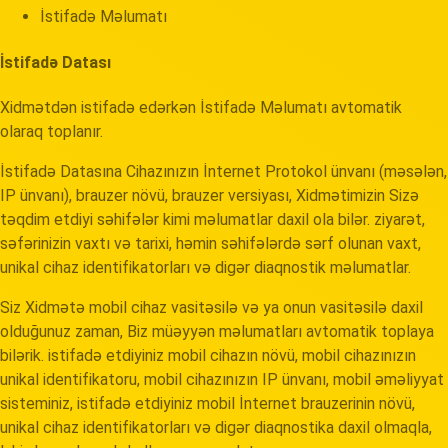
İstifadə Məlumatı
İstifadə Datası
Xidmətdən istifadə edərkən İstifadə Məlumatı avtomatik
olaraq toplanır.
İstifadə Datasına Cihazınızın İnternet Protokol ünvanı (məsələn,
IP ünvanı), brauzer növü, brauzer versiyası, Xidmətimizin Sizə
təqdim etdiyi səhifələr kimi məlumatlar daxil ola bilər. ziyarət,
səfərinizin vaxtı və tarixi, həmin səhifələrdə sərf olunan vaxt,
unikal cihaz identifikatorları və digər diaqnostik məlumatlar.
Siz Xidmətə mobil cihaz vasitəsilə və ya onun vasitəsilə daxil
olduğunuz zaman, Biz müəyyən məlumatları avtomatik toplaya
bilərik. istifadə etdiyiniz mobil cihazın növü, mobil cihazınızın
unikal identifikatoru, mobil cihazınızın IP ünvanı, mobil əməliyyat
sisteminiz, istifadə etdiyiniz mobil İnternet brauzerinin növü,
unikal cihaz identifikatorları və digər diaqnostika daxil olmaqla,