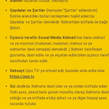
Xidmət
nəzərdə tutulur. Vebsayta.
Qaydalar və Şərtlər
(həmçinin "Şərtlər" adlandırılır)
Sizinlə aranızdakı bütün razılaşmanı təşkil edən bu
Qaydalar və Şərtlər deməkdir. Xidmətdən istifadə ilə bağlı
Şirkət.
Üçüncü tərəfin Sosial Media Xidməti
hər hansı xidmət
və ya məzmun (məlumat, məlumat, məhsul və ya
xidmətlər daxil olmaqla) deməkdir. ) Xidmət tərəfindən
göstərilə, daxil edilə və ya əlçatan edilə bilən üçüncü tərəf
tərəfindən təmin edilir.
Vebsayt
Ojos.TV-yə istinad edir, buradan əldə edilə bilər.
https://ojos.tv
Siz
dedikdə Xidmətə daxil olan və ya ondan istifadə edən
fiziki şəxs, yaxud belə şəxsin müvafiq olaraq Xidmətə daxil
olduğu və ya istifadə etdiyi şirkət və ya digər hüquqi şəxs
nəzərdə tutulur.