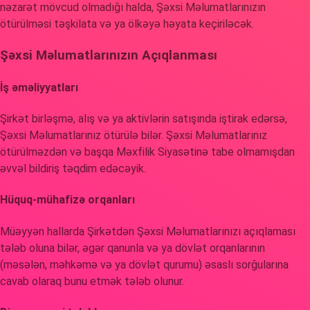
nəzarət mövcud olmadığı halda, Şəxsi Məlumatlarınızın
ötürülməsi təşkilata və ya ölkəyə həyata keçiriləcək.
Şəxsi Məlumatlarınızın Açıqlanması
İş əməliyyatları
Şirkət birləşmə, alış və ya aktivlərin satışında iştirak edərsə,
Şəxsi Məlumatlarınız ötürülə bilər. Şəxsi Məlumatlarınız
ötürülməzdən və başqa Məxfilik Siyasətinə tabe olmamışdan
əvvəl bildiriş təqdim edəcəyik.
Hüquq-mühafizə orqanları
Müəyyən hallarda Şirkətdən Şəxsi Məlumatlarınızı açıqlaması
tələb oluna bilər, əgər qanunla və ya dövlət orqanlarının
(məsələn, məhkəmə və ya dövlət qurumu) əsaslı sorğularına
cavab olaraq bunu etmək tələb olunur.