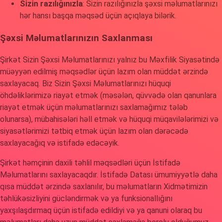
Sizin razılığınızla
: Sizin razılığınızla şəxsi məlumatlarınızı
hər hansı başqa məqsəd üçün açıqlaya bilərik.
Şəxsi Məlumatlarınızın Saxlanması
Şirkət Sizin Şəxsi Məlumatlarınızı yalnız bu Məxfilik Siyasətində
müəyyən edilmiş məqsədlər üçün lazım olan müddət ərzində
saxlayacaq. Biz Sizin Şəxsi Məlumatlarınızı hüquqi
öhdəliklərimizə riayət etmək (məsələn, qüvvədə olan qanunlara
riayət etmək üçün məlumatlarınızı saxlamağımız tələb
olunarsa), mübahisələri həll etmək və hüquqi müqavilələrimizi və
siyasətlərimizi tətbiq etmək üçün lazım olan dərəcədə
saxlayacağıq və istifadə edəcəyik.
Şirkət həmçinin daxili təhlil məqsədləri üçün İstifadə
Məlumatlarını saxlayacaqdır. İstifadə Datası ümumiyyətlə daha
qısa müddət ərzində saxlanılır, bu məlumatların Xidmətimizin
təhlükəsizliyini gücləndirmək və ya funksionallığını
yaxşılaşdırmaq üçün istifadə edildiyi və ya qanuni olaraq bu