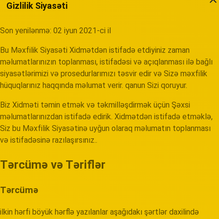
Gizlilik Siyasəti
Son yenilənmə: 02 iyun 2021-ci il
Bu Məxfilik Siyasəti Xidmətdən istifadə etdiyiniz zaman
məlumatlarınızın toplanması, istifadəsi və açıqlanması ilə bağlı
siyasətlərimizi və prosedurlarımızı təsvir edir və Sizə məxfilik
hüquqlarınız haqqında məlumat verir. qanun Sizi qoruyur.
Biz Xidməti təmin etmək və təkmilləşdirmək üçün Şəxsi
məlumatlarınızdan istifadə edirik. Xidmətdən istifadə etməklə,
Siz bu Məxfilik Siyasətinə uyğun olaraq məlumatın toplanması
və istifadəsinə razılaşırsınız..
Tərcümə və Təriflər
Tərcümə
ilkin hərfi böyük hərflə yazılanlar aşağıdakı şərtlər daxilində