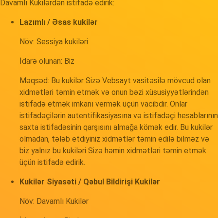
Davamlı Kukilərdən istifadə edirik:
Lazımlı / Əsas kukilər
Növ: Sessiya kukiləri
İdarə olunan: Biz
Məqsəd: Bu kukilər Sizə Vebsayt vasitəsilə mövcud olan
xidmətləri təmin etmək və onun bəzi xüsusiyyətlərindən
istifadə etmək imkanı vermək üçün vacibdir. Onlar
istifadəçilərin autentifikasiyasına və istifadəçi hesablarının
saxta istifadəsinin qarşısını almağa kömək edir. Bu kukilər
olmadan, tələb etdiyiniz xidmətlər təmin edilə bilməz və
biz yalnız bu kukiləri Sizə həmin xidmətləri təmin etmək
üçün istifadə edirik.
Kukilər Siyasəti / Qəbul Bildirişi Kukilər
Növ: Davamlı Kukilər