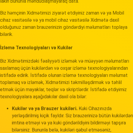
lakin bununla məhdudlaşmayaraq data.
Biz həmçinin Xidmətimizi ziyarət etdiyiniz zaman və ya Mobil
cihaz vasitəsilə və ya mobil cihaz vasitəsilə Xidmətə daxil
olduğunuz zaman brauzerinizin göndərdiyi məlumatları toplaya
bilərik.
İzləmə Texnologiyaları və Kukilər
Biz Xidmətimizdəki fəaliyyəti izləmək və müəyyən məlumatları
saxlamaq üçün kukilərdən və oxşar izləmə texnologiyalarından
istifadə edirik. İstifadə olunan izləmə texnologiyaları məlumat
toplamaq və izləmək, Xidmətimizi təkmilləşdirmək və təhlil
etmək üçün mayaklar, teqlər və skriptlərdir. İstifadə etdiyimiz
texnologiyalara aşağıdakılar daxil ola bilər:
Kukilər və ya Brauzer kukiləri.
Kuki Cihazınızda
yerləşdirilmiş kiçik fayldır. Siz brauzerinizə bütün kukilərdən
imtina etməyi və ya kuki göndərildiyini bildirməyi tapşıra
bilərsiniz. Bununla belə, kukiləri qəbul etməsəniz,