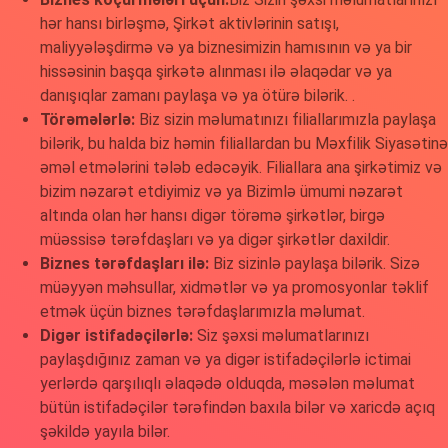
hər hansı birləşmə, Şirkət aktivlərinin satışı,
maliyyələşdirmə və ya biznesimizin hamısının və ya bir
hissəsinin başqa şirkətə alınması ilə əlaqədar və ya
danışıqlar zamanı paylaşa və ya ötürə bilərik. .
Törəmələrlə:
Biz sizin məlumatınızı filiallarımızla paylaşa
bilərik, bu halda biz həmin filiallardan bu Məxfilik Siyasətinə
əməl etmələrini tələb edəcəyik. Filiallara ana şirkətimiz və
bizim nəzarət etdiyimiz və ya Bizimlə ümumi nəzarət
altında olan hər hansı digər törəmə şirkətlər, birgə
müəssisə tərəfdaşları və ya digər şirkətlər daxildir.
Biznes tərəfdaşları ilə:
Biz sizinlə paylaşa bilərik. Sizə
müəyyən məhsullar, xidmətlər və ya promosyonlar təklif
etmək üçün biznes tərəfdaşlarımızla məlumat.
Digər istifadəçilərlə:
Siz şəxsi məlumatlarınızı
paylaşdığınız zaman və ya digər istifadəçilərlə ictimai
yerlərdə qarşılıqlı əlaqədə olduqda, məsələn məlumat
bütün istifadəçilər tərəfindən baxıla bilər və xaricdə açıq
şəkildə yayıla bilər.