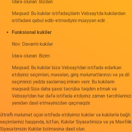
İdarə olunan: Bizdən
Məqsəd: Bu kukilər istifadəçilərin Vebsaytda kukilərdən
istifadəni qəbul edib-etmədiyini müəyyən edir. .
Funksional kukilər
Növ: Davamlı kukilər
İdarə olunan: Bizim
Məqsəd: Bu kukilər bizə Vebsaytdan istifadə edərkən
etdiyiniz seçimləri, məsələn, giriş məlumatlarınızı və ya dil
seçiminizi yadda saxlamaq imkanı verir. Bu kukilərin
məqsədi Sizə daha şəxsi təcrübə təqdim etmək və
Vebsaytdan hər dəfə istifadə etdiyiniz zaman tərcihlərinizi
yenidən daxil etməyinizdən qaçmaqdır.
Ətraflı məlumat üçün istifadə etdiyimiz kukilər və kukilərlə bağlı
seçimləriniz haqqında, lütfən, Kukilər Siyasətimizə və ya Məxfilik
Siyasətimizin Kukilər bölməsinə daxil olun.