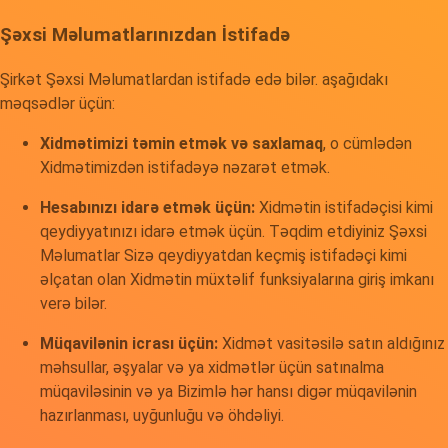
Şəxsi Məlumatlarınızdan İstifadə
Şirkət Şəxsi Məlumatlardan istifadə edə bilər. aşağıdakı
məqsədlər üçün:
Xidmətimizi təmin etmək və saxlamaq
, o cümlədən
Xidmətimizdən istifadəyə nəzarət etmək.
Hesabınızı idarə etmək üçün:
Xidmətin istifadəçisi kimi
qeydiyyatınızı idarə etmək üçün. Təqdim etdiyiniz Şəxsi
Məlumatlar Sizə qeydiyyatdan keçmiş istifadəçi kimi
əlçatan olan Xidmətin müxtəlif funksiyalarına giriş imkanı
verə bilər.
Müqavilənin icrası üçün:
Xidmət vasitəsilə satın aldığınız
məhsullar, əşyalar və ya xidmətlər üçün satınalma
müqaviləsinin və ya Bizimlə hər hansı digər müqavilənin
hazırlanması, uyğunluğu və öhdəliyi.