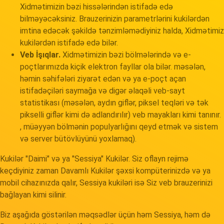
Xidmətimizin bəzi hissələrindən istifadə edə
bilməyəcəksiniz. Brauzerinizin parametrlərini kukilərdən
imtina edəcək şəkildə tənzimləmədiyiniz halda, Xidmətimiz
kukilərdən istifadə edə bilər.
Veb İşıqlar.
Xidmətimizin bəzi bölmələrində və e-
poçtlarımızda kiçik elektron fayllar ola bilər. məsələn,
həmin səhifələri ziyarət edən və ya e-poçt açan
istifadəçiləri saymağa və digər əlaqəli veb-sayt
statistikası (məsələn, aydın giflər, piksel teqləri və tək
pikselli giflər kimi də adlandırılır) veb mayakları kimi tanınır.
, müəyyən bölmənin populyarlığını qeyd etmək və sistem
və server bütövlüyünü yoxlamaq).
Kukilər "Daimi" və ya "Sessiya" Kukilər. Siz oflayn rejimə
keçdiyiniz zaman Davamlı Kukilər şəxsi kompüterinizdə və ya
mobil cihazınızda qalır, Sessiya kukiləri isə Siz veb brauzerinizi
bağlayan kimi silinir.
Biz aşağıda göstərilən məqsədlər üçün həm Sessiya, həm də