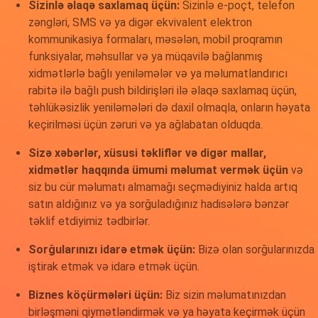
Sizinlə əlaqə saxlamaq üçün:
Sizinlə e-poçt, telefon
zəngləri, SMS və ya digər ekvivalent elektron
kommunikasiya formaları, məsələn, mobil proqramın
funksiyalar, məhsullar və ya müqavilə bağlanmış
xidmətlərlə bağlı yeniləmələr və ya məlumatlandırıcı
rabitə ilə bağlı push bildirişləri ilə əlaqə saxlamaq üçün,
təhlükəsizlik yeniləmələri də daxil olmaqla, onların həyata
keçirilməsi üçün zəruri və ya ağlabatan olduqda.
Sizə xəbərlər, xüsusi təkliflər və digər mallar,
xidmətlər haqqında ümumi məlumat vermək üçün
və
siz bu cür məlumatı almamağı seçmədiyiniz halda artıq
satın aldığınız və ya sorğuladığınız hadisələrə bənzər
təklif etdiyimiz tədbirlər.
Sorğularınızı idarə etmək üçün:
Bizə olan sorğularınızda
iştirak etmək və idarə etmək üçün.
Biznes köçürmələri üçün:
Biz sizin məlumatınızdan
birləşməni qiymətləndirmək və ya həyata keçirmək üçün