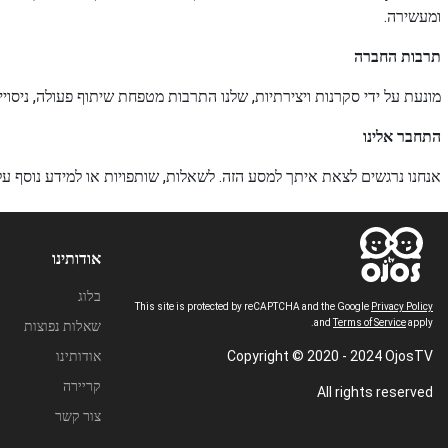
ומעשירה.
תרבות החברה
מונעת על ידי סקרנות ויצירתיות, שלנו התרבות מטפחת שיתוף פעולה, ניסוי
התחבר אלינו
אנחנו נרגשים לצאת איתך למסע הזה. לשאלות, שותפויות או למידע נוסף על החזון שלנו, 
אודותינו
בלוג
This site is protected by reCAPTCHA and the Google
Privacy Policy
and
Terms of Service
apply.
שאלות נפוצות
Copyright © 2020 - 2024 OjosTV
אודותינו
קריירה
All rights reserved
צור קשר