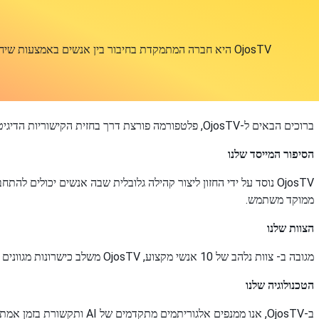
OjosTV היא חברה המתמקדת בחיבור בין אנשים באמצעות
ברוכים הבאים ל-OjosTV, פלטפורמה פורצת דרך בחזית הקישוריות הדיגיטלית. נוסדה בשנת 2021, אנו מחויבים להגדרה מחדש של רשתות חברתיות באמצעות טכנולוגיה חדשנית ואינטראקציות ספונטניות.
הסיפור המייסד שלנו
OjosTV נוסד על ידי החזון ליצור קהילה גלובלית שבה אנשים יכולי
ממוקד משתמש.
הצוות שלנו
מגובה ב- צוות נלהב של 10 אנשי מקצוע, OjosTV משלב כישרונות מגוונים בפיתוח תוכנה, עיצוב חווית משתמש וטכנולוגיה מתקדמת. יחד, אנו נוסעים קדימה עם מחויבות למצוינות ולחדשנות מתמשכת.
הטכנולוגיה שלנו
ב-OjosTV, אנו ממנפים אל