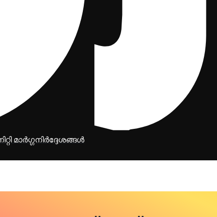
ിറ്റി മാർഗ്ഗനിർദ്ദേശങ്ങൾ