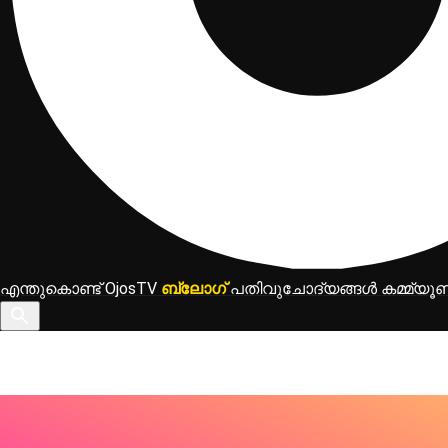
എന്തുകൊണ്ട് OjosTV
ബ്ലോഗ്
പതിവുചോദ്യങ്ങൾ
കമ്മ്യൂണ