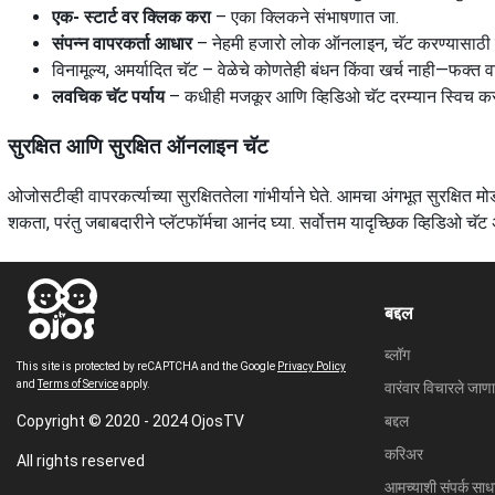
एक- स्टार्ट वर क्लिक करा
– एका क्लिकने संभाषणात जा.
संपन्न वापरकर्ता आधार
– नेहमी हजारो लोक ऑनलाइन, चॅट करण्यासाठी 
विनामूल्य, अमर्यादित चॅट – वेळेचे कोणतेही बंधन किंवा खर्च नाही—फक्त 
लवचिक चॅट पर्याय
– कधीही मजकूर आणि व्हिडिओ चॅट दरम्यान स्विच कर
सुरक्षित आणि सुरक्षित ऑनलाइन चॅट
ओजोसटीव्ही वापरकर्त्याच्या सुरक्षिततेला गांभीर्याने घेते. आमचा अंगभूत सुरक्षि
शकता, परंतु जबाबदारीने प्लॅटफॉर्मचा आनंद घ्या. सर्वोत्तम यादृच्छिक व्हिडिओ च
बद्दल
ब्लॉग
This site is protected by reCAPTCHA and the Google
Privacy Policy
and
Terms of Service
apply.
वारंवार विचारले जाणार
Copyright © 2020 - 2024 OjosTV
बद्दल
करिअर
All rights reserved
आमच्याशी संपर्क साध