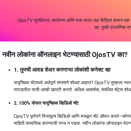
OjosTV सुरक्षितता, साधेपणा आणि मजा यावर लक्ष केंद्रित करून एक अ
व्हा. तुम्ही प्रासंगि
नवीन लोकांना ऑनलाइन भेटण्यासाठी OjosTV का?
1. तुमची आवड शेअर करणाऱ्या लोकांशी कनेक्ट व्हा
यादृच्छिक चॅटमध्ये अर्थपूर्ण संभाषणे शोधत आहात? OjosTV तुम्हाला स्व
सापडतील याची आम्ही खात्री करतो. अधिक आकर्षक, संबंधित चॅट्स शोधणा
2. 100% मोफत यादृच्छिक व्हिडिओ चॅट
OjosTV पूर्णपणे विनामूल्य व्हिडिओ आणि मजकूर चॅट ऑफर करते—कोणतेही छु
माहिती सामायिक करण्याची गरज न पडता. नवीन लोकांना ऑनलाइन भेटण्या