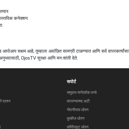
तयार.
वास्तविक कनेक्शन.
ा.
त मोड आपोआप सक्षम आहे, तुम्हाला अवांछित सामग्री टाळण्यात आणि सर्व वापरकर्त्यां
ॅट अनुभवासाठी, OjosTV सुरक्षा आणि मनःशांती देते.
सपोर्ट
समुदाय मार्गदर्शक तत्त्वे
े प्रश्न
वापरण्याच्या अटी
गोपनीयता धोरण
कुकीज धोरण
ा
कॉपीराइट धोरण