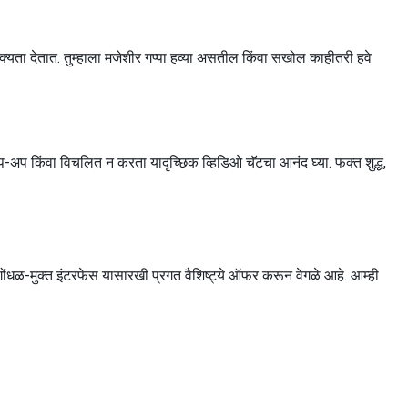
्यता देतात. तुम्हाला मजेशीर गप्पा हव्या असतील किंवा सखोल काहीतरी हवे
ॉप-अप किंवा विचलित न करता यादृच्छिक व्हिडिओ चॅटचा आनंद घ्या. फक्त शुद्ध,
धळ-मुक्त इंटरफेस यासारखी प्रगत वैशिष्ट्ये ऑफर करून वेगळे आहे. आम्ही