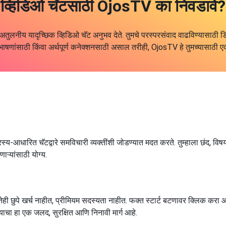
व्हिडिओ चॅटसाठी OjosTV का निवडावे?
तुलनीय यादृच्छिक व्हिडिओ चॅट अनुभव देते. तुमचे परस्परसंवाद वाढविण्यासाठी ड
क संभाषणांसाठी किंवा अर्थपूर्ण कनेक्शनसाठी असाल तरीही, OjosTV हे तुमच्यासाठी 
ारस्य-आधारित चॅटद्वारे समविचारी व्यक्तींशी जोडण्यात मदत करते. तुम्हाला छंद,
ऱ्यांसाठी योग्य.
पे खर्च नाहीत, प्रीमियम सदस्यता नाहीत. फक्त स्टार्ट बटणावर क्लिक करा आणि तु
चा हा एक जलद, सुरक्षित आणि निनावी मार्ग आहे.