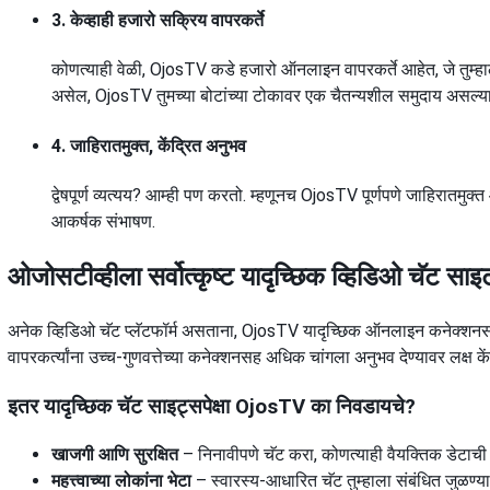
3. केव्हाही हजारो सक्रिय वापरकर्ते
कोणत्याही वेळी, OjosTV कडे हजारो ऑनलाइन वापरकर्ते आहेत, जे तुम्हाल
असेल, OjosTV तुमच्या बोटांच्या टोकावर एक चैतन्यशील समुदाय असल्या
4. जाहिरातमुक्त, केंद्रित अनुभव
द्वेषपूर्ण व्यत्यय? आम्ही पण करतो. म्हणूनच OjosTV पूर्णपणे जाहिरातमु
आकर्षक संभाषण.
ओजोसटीव्हीला सर्वोत्कृष्ट यादृच्छिक व्हिडिओ चॅट सा
अनेक व्हिडिओ चॅट प्लॅटफॉर्म असताना, OjosTV यादृच्छिक ऑनलाइन कनेक्शनसाठ
वापरकर्त्यांना उच्च-गुणवत्तेच्या कनेक्शनसह अधिक चांगला अनुभव देण्यावर लक्ष के
इतर यादृच्छिक चॅट साइट्सपेक्षा OjosTV का निवडायचे?
खाजगी आणि सुरक्षित
– निनावीपणे चॅट करा, कोणत्याही वैयक्तिक डेटाच
महत्त्वाच्या लोकांना भेटा
– स्वारस्य-आधारित चॅट तुम्हाला संबंधित जुळण्