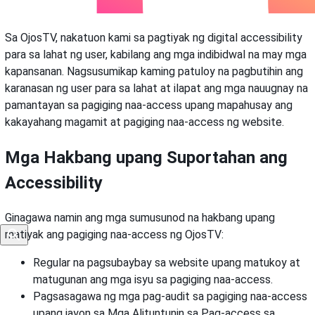
Sa OjosTV, nakatuon kami sa pagtiyak ng digital accessibility
para sa lahat ng user, kabilang ang mga indibidwal na may mga
kapansanan. Nagsusumikap kaming patuloy na pagbutihin ang
karanasan ng user para sa lahat at ilapat ang mga nauugnay na
pamantayan sa pagiging naa-access upang mapahusay ang
kakayahang magamit at pagiging naa-access ng website.
Mga Hakbang upang Suportahan ang
Accessibility
Ginagawa namin ang mga sumusunod na hakbang upang
matiyak ang pagiging naa-access ng OjosTV:
Regular na pagsubaybay sa website upang matukoy at
matugunan ang mga isyu sa pagiging naa-access.
Pagsasagawa ng mga pag-audit sa pagiging naa-access
upang iayon sa Mga Alituntunin sa Pag-access sa