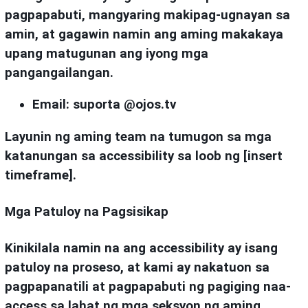
pagpapabuti, mangyaring makipag-ugnayan sa
amin, at gagawin namin ang aming makakaya
upang matugunan ang iyong mga
pangangailangan.
Email:
suporta @ojos.tv
Layunin ng aming team na tumugon sa mga
katanungan sa accessibility sa loob ng [insert
timeframe].
Mga Patuloy na Pagsisikap
Kinikilala namin na ang accessibility ay isang
patuloy na proseso, at kami ay nakatuon sa
pagpapanatili at pagpapabuti ng pagiging naa-
access sa lahat ng mga seksyon ng aming