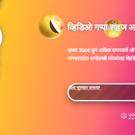
व्हिडिओ गप्पा सहज आ
सध्या 3000 हून अधिक वापरकर्ते 
जगभरातील अनोळखी लोकांसह व्हि
चला सुरुवात करूया!
प्र