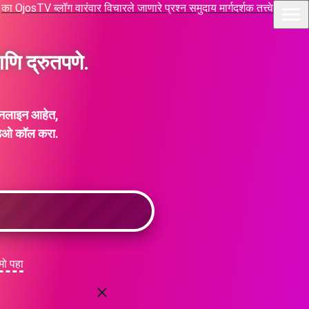
का OjosTV
ब्लॉग
वारंवार विचारले जाणारे प्रश्न
समुदाय मार्गदर्शक तत्त्वे
णि द्रुतपणे.
ऑनलाइन आहेत,
डिओ कॉल करा.
ोमो पहा